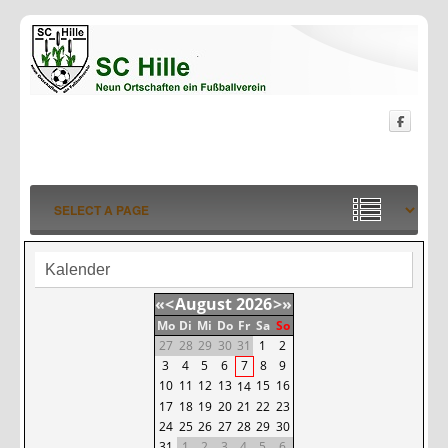
Kalender
«
<
August
2026
>
»
Mo
Di
Mi
Do
Fr
Sa
So
27
28
29
30
31
1
2
3
4
5
6
7
8
9
10
11
12
13
15
16
14
17
18
19
20
21
22
23
24
25
26
27
28
29
30
31
1
2
3
4
5
6