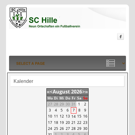
Kalender
«
<
August
2026
>
»
Mo
Di
Mi
Do
Fr
Sa
So
27
28
29
30
31
1
2
3
4
5
6
7
8
9
10
11
12
13
15
16
14
17
18
19
20
21
22
23
24
25
26
27
28
29
30
31
1
2
3
4
5
6