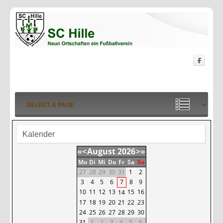
Kalender
«
<
August
2026
>
»
Mo
Di
Mi
Do
Fr
Sa
So
27
28
29
30
31
1
2
3
4
5
6
7
8
9
10
11
12
13
15
16
14
17
18
19
20
21
22
23
24
25
26
27
28
29
30
31
1
2
3
4
5
6