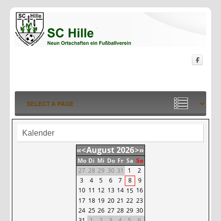
Kalender
«
<
August
2026
>
»
Mo
Di
Mi
Do
Fr
Sa
So
27
28
29
30
31
1
2
3
4
5
6
7
8
9
10
11
12
13
14
16
15
17
18
19
20
21
22
23
24
25
26
27
28
29
30
31
1
2
3
4
5
6