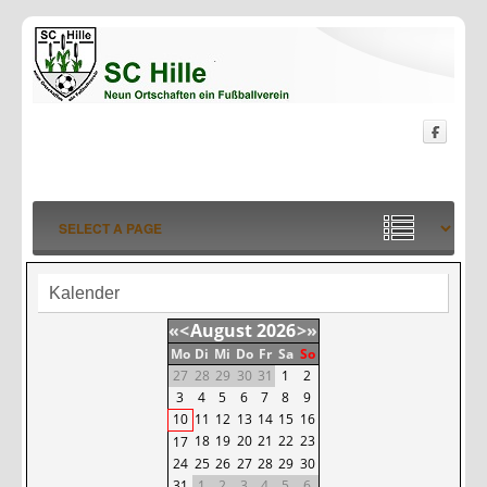
Kalender
«
<
August
2026
>
»
Mo
Di
Mi
Do
Fr
Sa
So
27
28
29
30
31
1
2
3
4
5
6
7
8
9
10
11
12
13
14
15
16
18
19
20
21
22
23
17
24
25
26
27
28
29
30
31
1
2
3
4
5
6