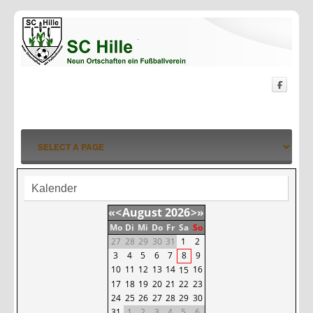
Kalender
«
<
August
2026
>
»
Mo
Di
Mi
Do
Fr
Sa
So
27
28
29
30
31
1
2
3
4
5
6
7
8
9
10
11
12
13
14
16
15
17
18
19
20
21
22
23
24
25
26
27
28
29
30
31
1
2
3
4
5
6