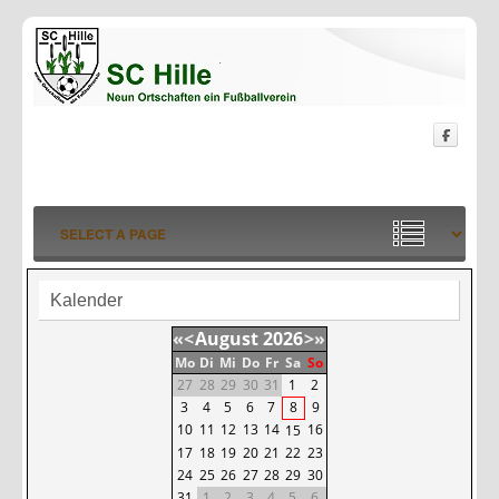
Kalender
«
<
August
2026
>
»
Mo
Di
Mi
Do
Fr
Sa
So
27
28
29
30
31
1
2
3
4
5
6
7
8
9
10
11
12
13
14
16
15
17
18
19
20
21
22
23
24
25
26
27
28
29
30
31
1
2
3
4
5
6